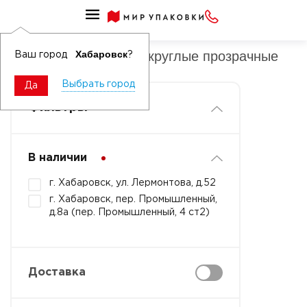
Крышки к ПП банкам круглые
Крышки к ПП банкам круглые прозрачные
Хабаровск
Ваш город
?
Выбрать город
Да
Фильтры
В наличии
г. Хабаровск, ул. Лермонтова, д.52
г. Хабаровск, пер. Промышленный,
д.8а (пер. Промышленный, 4 ст2)
Доставка