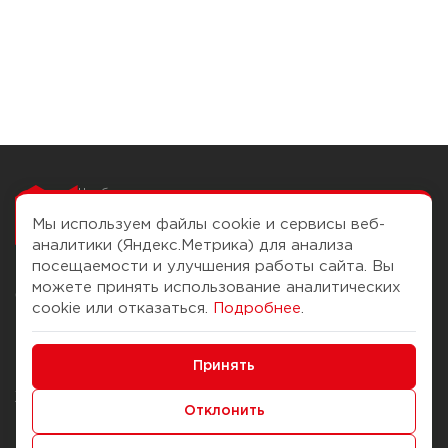
Чтобы вам легко
работалось
Мы используем файлы cookie и сервисы веб-
аналитики (Яндекс.Метрика) для анализа
посещаемости и улучшения работы сайта. Вы
можете принять использование аналитических
О компании
Помощь
cookie или отказаться.
Подробнее
.
История Компании
Доставка и оплата
Минимальные
Бонус-клуб
Принять
Способы оплаты
Функциональные/Аналитические
Журнал
Правила продажи
Отклонить
Наши марки
Вопросы и ответы