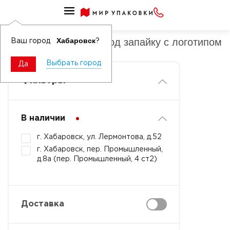
Крышки к стаканам под запайку
Крышки к стаканам под запайку с логотипом
Хабаровск
Ваш город
?
Выбрать город
Да
Фильтры
В наличии
г. Хабаровск, ул. Лермонтова, д.52
г. Хабаровск, пер. Промышленный,
д.8а (пер. Промышленный, 4 ст2)
Доставка