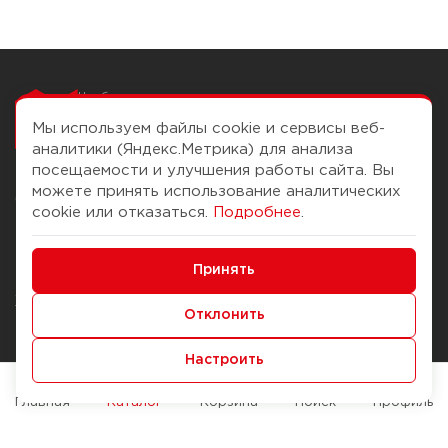
Чтобы вам легко
работалось
Мы используем файлы cookie и сервисы веб-
аналитики (Яндекс.Метрика) для анализа
посещаемости и улучшения работы сайта. Вы
можете принять использование аналитических
О компании
Помощь
cookie или отказаться.
Подробнее
.
История Компании
Доставка и оплата
Минимальные
Бонус-клуб
Принять
Способы оплаты
Функциональные/Аналитические
Журнал
Правила продажи
Отклонить
Наши марки
Вопросы и ответы
Настроить
Брендирование
Служба контроля качества
упаковки
Обмен и возврат
Главная
Каталог
Корзина
Поиск
Профиль
Карьера