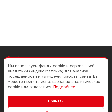
Чтобы вам легко
работалось
Мы используем файлы cookie и сервисы веб-
аналитики (Яндекс.Метрика) для анализа
посещаемости и улучшения работы сайта. Вы
можете принять использование аналитических
О компании
Помощь
cookie или отказаться.
Подробнее
.
История Компании
Доставка и оплата
Минимальные
Бонус-клуб
Принять
Способы оплаты
Функциональные/Аналитические
Журнал
Правила продажи