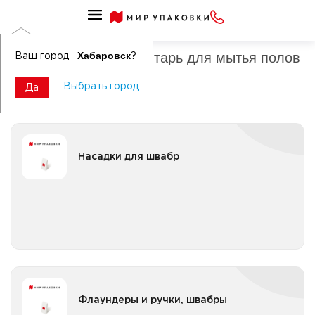
Хозяйственный инвентарь
Хозяйственный инвентарь для мытья полов
Хабаровск
Ваш город
?
Выбрать город
Да
Насадки для швабр
Насадки для швабр
Все категории
Флаундеры и ручки, швабры
Флаундеры и ручки, швабры