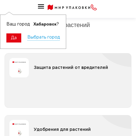
Средства для растений
Удобрения и защита растений
Хабаровск
Ваш город
?
Выбрать город
Да
Защита растений от вредителей
Защита растений от вредителей
Все категории
Удобрения для растений
Удобрения для растений