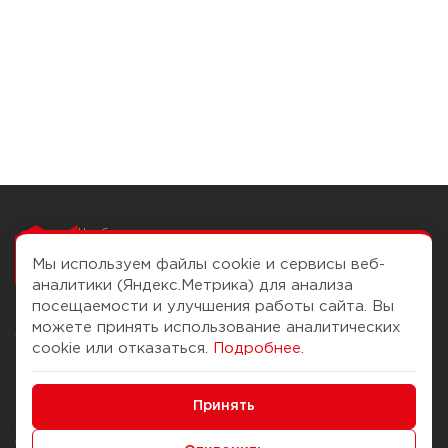
Чтобы вам легко
работалось
Мы используем файлы cookie и сервисы веб-
аналитики (Яндекс.Метрика) для анализа
посещаемости и улучшения работы сайта. Вы
можете принять использование аналитических
О компании
Помощь
cookie или отказаться.
Подробнее
.
История Компании
Доставка и оплата
Минимальные
Бонус-клуб
Принять
Способы оплаты
Функциональные/Аналитические
Журнал
Правила продажи