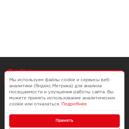
Чтобы вам легко
работалось
Мы используем файлы cookie и сервисы веб-
аналитики (Яндекс.Метрика) для анализа
посещаемости и улучшения работы сайта. Вы
можете принять использование аналитических
О компании
Помощь
cookie или отказаться.
Подробнее
.
История Компании
Доставка и оплата
Минимальные
Бонус-клуб
Принять
Способы оплаты
Функциональные/Аналитические