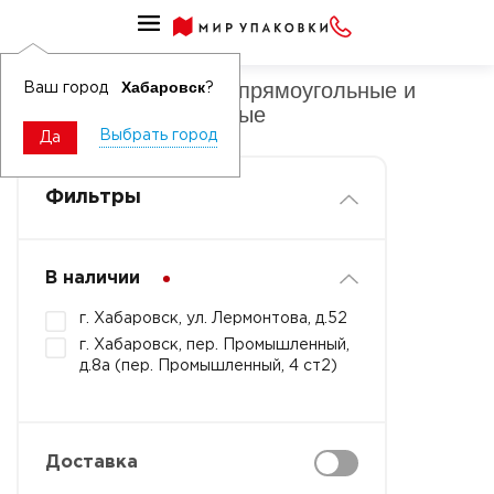
Крышки к ПП банкам прямоугольные и квадратные
Крышки к ПП банкам прямоугольные и
Хабаровск
Ваш город
?
квадратные прозрачные
Выбрать город
Да
Фильтры
В наличии
г. Хабаровск, ул. Лермонтова, д.52
г. Хабаровск, пер. Промышленный,
д.8а (пер. Промышленный, 4 ст2)
Доставка