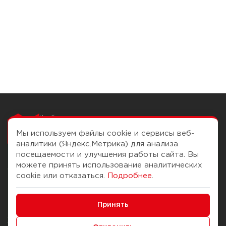
Чтобы вам легко
работалось
Мы используем файлы cookie и сервисы веб-
аналитики (Яндекс.Метрика) для анализа
посещаемости и улучшения работы сайта. Вы
можете принять использование аналитических
О компании
Помощь
cookie или отказаться.
Подробнее
.
История Компании
Доставка и оплата
Минимальные
Бонус-клуб
Принять
Способы оплаты
Функциональные/Аналитические
Журнал
Правила продажи