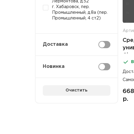
Лермонтова, д.52
г. Хабаровск, пер.
Промышленный, д.8а (пер.
Промышленный, 4 ст2)
Арти
Сре
Доставка
уни
Gla
В
Новинка
Дост
Само
Очистить
668
р.