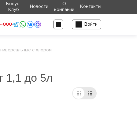
Бонус-
О
Новости
Контакты
Клуб
компании
4-000
Войти
ниверсальные с хлором
 1,1 до 5л