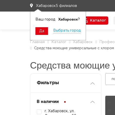
5 филиалов
Хабаровск
Хабаровск
Ваш город
?
Каталог
Чтобы вам легко работалось
Выбрать город
Да
Главная
Каталог
Хабаровск
Професс
Средства моющие универсальные с хлором от
Средства моющие у
п
Фильтры
В наличии
г. Хабаровск, ул.