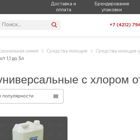
Доставка и
Брендирование
оплата
упаковки
+7 (4212)
79
иональная химия
Средства моющие
Средства моющие у
 1,1 до 5л
ниверсальные с хлором от
о популярности