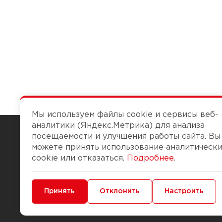
Мы используем файлы cookie и сервисы веб-
аналитики (Яндекс.Метрика) для анализа
посещаемости и улучшения работы сайта. Вы
можете принять использование аналитическ
Чтобы вам легко работалось
cookie или отказаться.
Подробнее
.
О компании
Помощь
Минимальные
Принять
Функциональные/Аналитические
Отклонить
Настроить
История Компании
Доставка и опла
Бонус-клуб
Способы оплаты