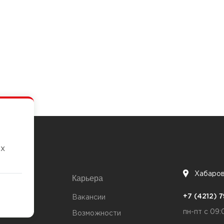
их
Хабаро
Карьера
7
+7 (4212)
та
Вакансии
пн-пт с 09:
Возможности