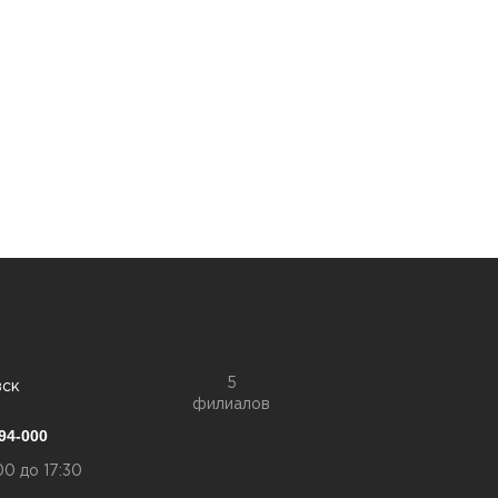
5
вск
филиалов
94-000
00 до 17:30