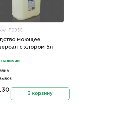
кул: Р0950
дство моющее
версал с хлором 5л
nz
 наличии
авка:
вывоз:
.30
В корзину