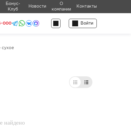
Бонус-
О
Новости
Контакты
Клуб
компании
4-000
Войти
 сухое
е найдено