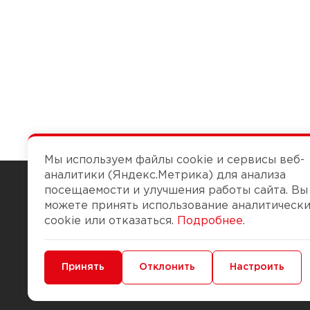
Мы используем файлы cookie и сервисы веб-
аналитики (Яндекс.Метрика) для анализа
посещаемости и улучшения работы сайта. Вы
можете принять использование аналитическ
Чтобы вам легко работалось
cookie или отказаться.
Подробнее
.
О компании
Помощь
Минимальные
Принять
Функциональные/Аналитические
Отклонить
Настроить
История Компании
Доставка и опла
Бонус-клуб
Способы оплаты