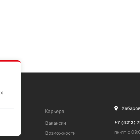
их
Хабаро
Карьера
7
+7 (4212)
та
Вакансии
пн-пт с 09:
Возможности