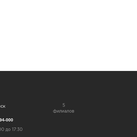
5
вск
филиалов
94-000
00 до 17:30