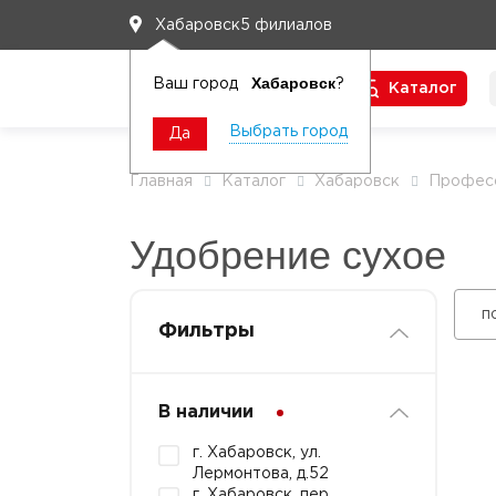
5 филиалов
Хабаровск
Хабаровск
Ваш город
?
Каталог
Чтобы вам легко работалось
Выбрать город
Да
Главная
Каталог
Хабаровск
Професс
Удобрение сухое
п
Фильтры
В наличии
г. Хабаровск, ул.
Лермонтова, д.52
г. Хабаровск, пер.