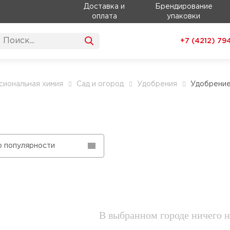
Доставка и
Брендирование
оплата
упаковки
+7 (4212)
79
иональная химия
Сад и огород
Удобрения
Удобрение
о популярности
В выбранном городе ничего н