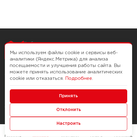
Чтобы вам легко
работалось
Мы используем файлы cookie и сервисы веб-
аналитики (Яндекс.Метрика) для анализа
посещаемости и улучшения работы сайта. Вы
можете принять использование аналитических
О компании
Помощь
cookie или отказаться.
Подробнее
.
История Компании
Доставка и оплата
Минимальные
Бонус-клуб
Принять
Способы оплаты
Функциональные/Аналитические
Журнал
Правила продажи
Отклонить
Наши марки
Вопросы и ответы
Настроить
Брендирование
Служба контроля качества
упаковки
Обмен и возврат
Главная
Каталог
Корзина
Поиск
Профиль