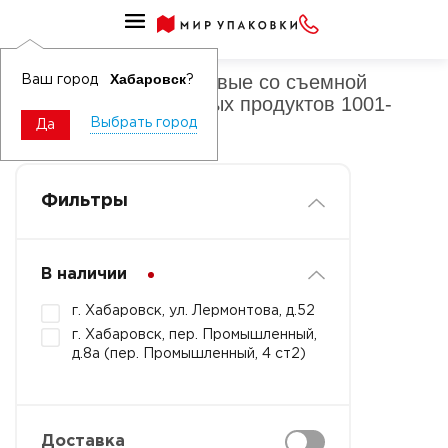
Контейнеры пластиковые для холодных продуктов со съемной 
Контейнеры пластиковые со съемной
Хабаровск
Ваш город
?
крышкой для холодных продуктов 1001-
3000 мл
Выбрать город
Да
Фильтры
В наличии
г. Хабаровск, ул. Лермонтова, д.52
г. Хабаровск, пер. Промышленный,
д.8а (пер. Промышленный, 4 ст2)
Доставка