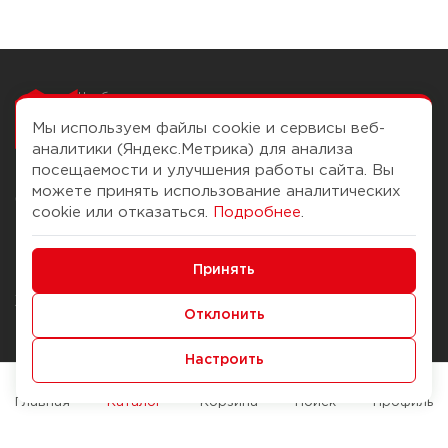
Чтобы вам легко
работалось
Мы используем файлы cookie и сервисы веб-
аналитики (Яндекс.Метрика) для анализа
посещаемости и улучшения работы сайта. Вы
можете принять использование аналитических
О компании
Помощь
cookie или отказаться.
Подробнее
.
История Компании
Доставка и оплата
Минимальные
Бонус-клуб
Принять
Способы оплаты
Функциональные/Аналитические
Журнал
Правила продажи
Отклонить
Наши марки
Вопросы и ответы
Настроить
Брендирование
Служба контроля качества
упаковки
Обмен и возврат
Главная
Каталог
Корзина
Поиск
Профиль
Карьера