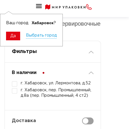
Салфетки бумажные сервировочные однотонные
Салфетки нетканые сервировочные
Хабаровск
Ваш город
?
однотонные
Выбрать город
Да
Фильтры
В наличии
г. Хабаровск, ул. Лермонтова, д.52
г. Хабаровск, пер. Промышленный,
д.8а (пер. Промышленный, 4 ст2)
Доставка