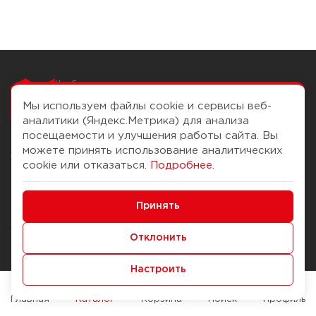
Чтобы вам легко
работалось
Мы используем файлы cookie и сервисы веб-
аналитики (Яндекс.Метрика) для анализа
посещаемости и улучшения работы сайта. Вы
можете принять использование аналитических
О компании
Помощь
cookie или отказаться.
Подробнее
.
История Компании
Доставка и оплата
Минимальные
Бонус-клуб
Принять
Способы оплаты
Функциональные/Аналитические
Журнал
Правила продажи
Отклонить
Наши марки
Вопросы и ответы
Настроить
Брендирование
Служба контроля качества
упаковки
Обмен и возврат
Главная
Каталог
Корзина
Поиск
Профиль