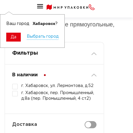
Упаковка для порционных десертов пластиковая
Коррексы пластиковые прямоугольные,
Хабаровск
Ваш город
?
квадратные
Выбрать город
Да
Фильтры
В наличии
г. Хабаровск, ул. Лермонтова, д.52
г. Хабаровск, пер. Промышленный,
д.8а (пер. Промышленный, 4 ст2)
Доставка