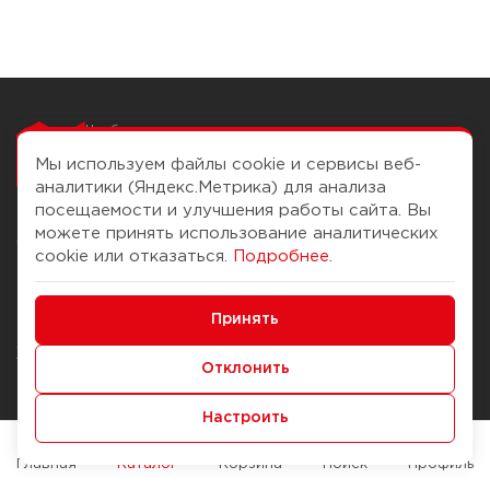
Чтобы вам легко
работалось
Мы используем файлы cookie и сервисы веб-
аналитики (Яндекс.Метрика) для анализа
посещаемости и улучшения работы сайта. Вы
можете принять использование аналитических
О компании
Помощь
cookie или отказаться.
Подробнее
.
История Компании
Доставка и оплата
Минимальные
Бонус-клуб
Принять
Способы оплаты
Функциональные/Аналитические
Журнал
Правила продажи
Отклонить
Наши марки
Вопросы и ответы
Настроить
Брендирование
Служба контроля качества
упаковки
Обмен и возврат
Главная
Каталог
Корзина
Поиск
Профиль