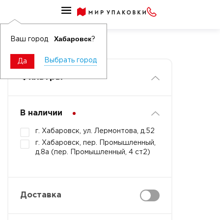
Упаковка праздничная
Банты праздничные
Хабаровск
Ваш город
?
Выбрать город
Да
Фильтры
В наличии
г. Хабаровск, ул. Лермонтова, д.52
г. Хабаровск, пер. Промышленный,
д.8а (пер. Промышленный, 4 ст2)
Доставка