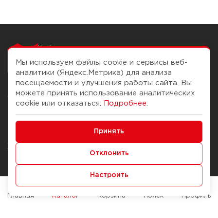
Чтобы вам легко
работалось
Мы используем файлы cookie и сервисы веб-
аналитики (Яндекс.Метрика) для анализа
посещаемости и улучшения работы сайта. Вы
можете принять использование аналитических
О компании
Помощь
cookie или отказаться.
Подробнее
.
История Компании
Доставка и оплата
Минимальные
Бонус-клуб
Принять
Способы оплаты
Функциональные/Аналитические
Журнал
Правила продажи
Отклонить
Наши марки
Вопросы и ответы
Настроить
Брендирование
Служба контроля качества
упаковки
Обмен и возврат
Главная
Каталог
Корзина
Поиск
Профиль
Карьера