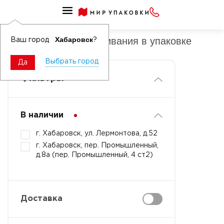
Пелерина для окрашивания
Пелерина для окрашивания в упаковке
Хабаровск
Ваш город
?
Выбрать город
Да
Фильтры
В наличии
г. Хабаровск, ул. Лермонтова, д.52
г. Хабаровск, пер. Промышленный,
д.8а (пер. Промышленный, 4 ст2)
Доставка