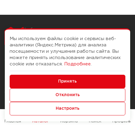
Чтобы вам легко
работалось
Мы используем файлы cookie и сервисы веб-
аналитики (Яндекс.Метрика) для анализа
посещаемости и улучшения работы сайта. Вы
можете принять использование аналитических
О компании
Помощь
cookie или отказаться.
Подробнее
.
История Компании
Доставка и оплата
Минимальные
Бонус-клуб
Принять
Способы оплаты
Функциональные/Аналитические
Журнал
Правила продажи
Отклонить
Наши марки
Вопросы и ответы
Настроить
Брендирование
Служба контроля качества
упаковки
Обмен и возврат
Главная
Каталог
Корзина
Поиск
Профиль
Карьера