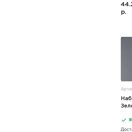
44.
р.
Артик
Наб
Зел
В
Дост