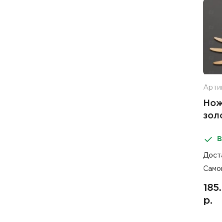
Арти
Нож
зол
В
Дост
Само
185
р.