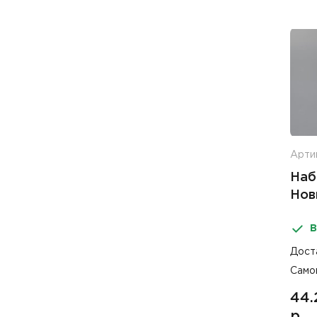
Артик
Наб
Нов
В
Дост
Само
44.
р.