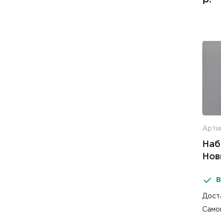
Артик
Наб
Нов
В
Дост
Само