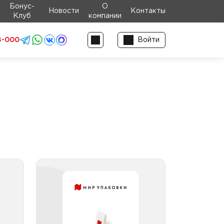
Бонус-
О
Новости
Контакты
Клуб
компании
4-000
Войти
для
Тарелки для праздника
ика
Тарелки для праздника
бумажные
ика
Тарелки для праздника
ика
пластиковые