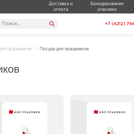
Доставка и
Брендирование
оплата
упаковки
+7 (4212)
79
для праздников
Посуда для праздников
иков
Стаканы, фужеры,
Столовые приборы 
бокалы, рюмки
праздн
Бокалы пластиковые
Вилки для праздн
Рюмки пластиковые
Ложки для праздн