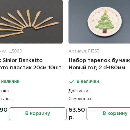
кул: Ц5860
Артикул: Г1353
 Sinior Bankettо
Набор тарелок бума
ото пластик 20см 10шт
Новый год 2 d-180мм
(6шт)
 наличии
В наличии
авка:
Доставка:
вывоз:
Самовывоз:
.90
63.50
В корзину
В корзину
р.