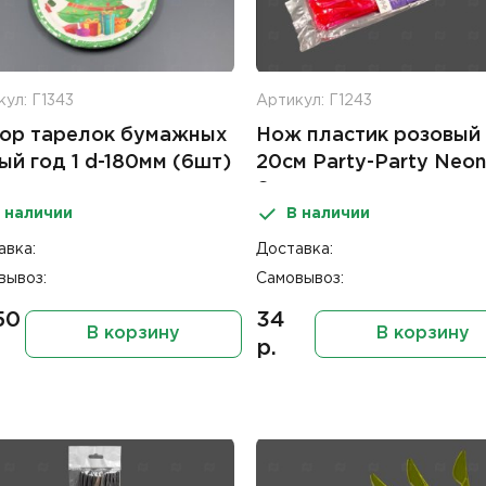
ул: Г1343
Артикул: Г1243
ор тарелок бумажных
Нож пластик розовый
ый год 1 d-180мм (6шт)
20см Party-Party Neon
6шт
 наличии
В наличии
авка:
Доставка:
вывоз:
Самовывоз:
50
34
В корзину
В корзину
р.