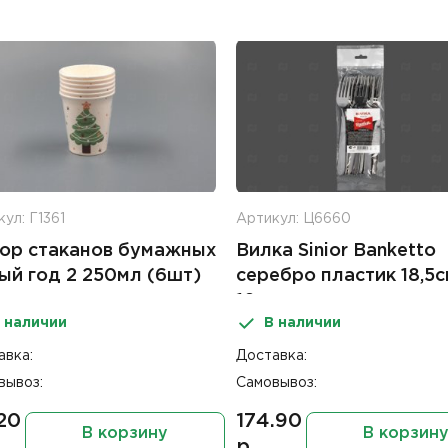
ул: Г1361
Артикул: Ц6660
ор стаканов бумажных
Вилка Sinior Banketto
ый год 2 250мл (6шт)
серебро пластик 18,5с
10шт
 наличии
В наличии
авка:
Доставка:
вывоз:
Самовывоз:
20
174.90
В корзину
В корзин
р.