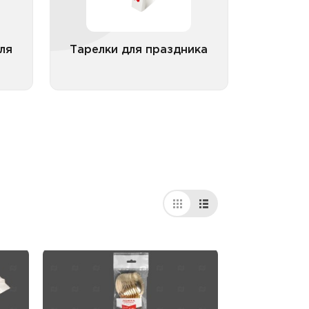
ика
ля
Тарелки для праздника
рии
Все категории