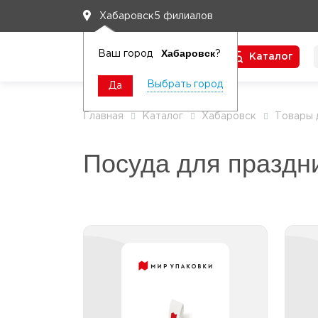
5 филиалов
Хабаровск
Хабаровск
Ваш город
?
Каталог
Чтобы вам легко работалось
Выбрать город
Да
Главная
Каталог
Хабаровск
Товары 
Посуда для праздн
Креманки и Формы
фуршетные
Креманки
Формы фуршетные