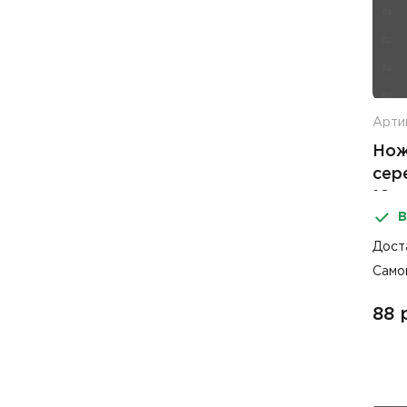
Арти
Нож
сер
10ш
В
Дост
Само
88 