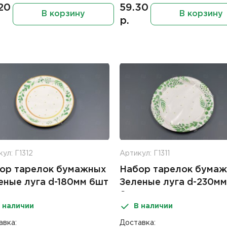
20
59.30
В корзину
В корзину
р.
ул: Г1312
Артикул: Г1311
ор тарелок бумажных
Набор тарелок бума
еные луга d-180мм 6шт
Зеленые луга d-230мм
6шт
 наличии
В наличии
авка:
Доставка: