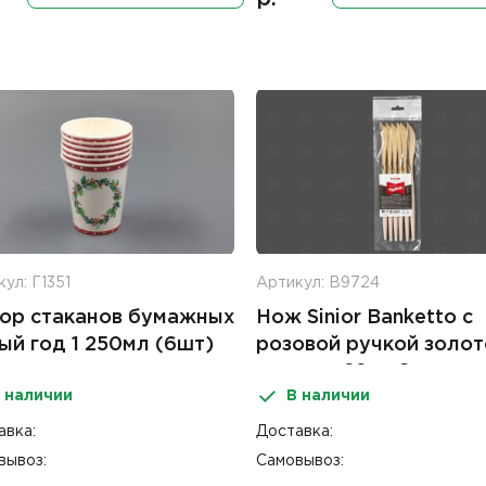
ул: Г1351
Артикул: В9724
ор стаканов бумажных
Нож Sinior Banketto с
ый год 1 250мл (6шт)
розовой ручкой золот
пластик 22см 6шт
 наличии
В наличии
авка:
Доставка:
вывоз:
Самовывоз: