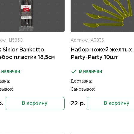
кул: Ц5830
Артикул: А3836
 Sinior Banketto
Набор ножей желтых
ебро пластик 18,5см
Party-Party 10шт
т
 наличии
В наличии
авка:
Доставка:
вывоз:
Самовывоз:
р.
22 р.
В корзину
В корзину