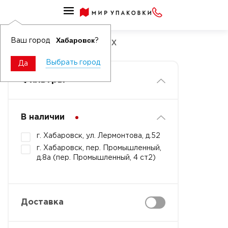
Средства от насекомых защитные
Спирали от насекомых
Хабаровск
Ваш город
?
Выбрать город
Да
Фильтры
В наличии
г. Хабаровск, ул. Лермонтова, д.52
г. Хабаровск, пер. Промышленный,
д.8а (пер. Промышленный, 4 ст2)
Доставка