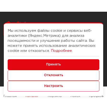
Чтобы вам легко
работалось
Мы используем файлы cookie и сервисы веб-
аналитики (Яндекс.Метрика) для анализа
посещаемости и улучшения работы сайта. Вы
можете принять использование аналитических
О компании
Помощь
cookie или отказаться.
Подробнее
.
История Компании
Доставка и оплата
Минимальные
Бонус-клуб
Принять
Способы оплаты
Функциональные/Аналитические
Журнал
Правила продажи
Отклонить
Наши марки
Вопросы и ответы
Настроить
Брендирование
Служба контроля качества
упаковки
Обмен и возврат
Главная
Каталог
Корзина
Поиск
Профиль
Карьера