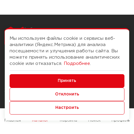
Чтобы вам легко
работалось
Мы используем файлы cookie и сервисы веб-
аналитики (Яндекс.Метрика) для анализа
посещаемости и улучшения работы сайта. Вы
можете принять использование аналитических
О компании
Помощь
cookie или отказаться.
Подробнее
.
История Компании
Доставка и оплата
Минимальные
Бонус-клуб
Принять
Способы оплаты
Функциональные/Аналитические
Журнал
Правила продажи
Отклонить
Наши марки
Вопросы и ответы
Настроить
Брендирование
Служба контроля качества
упаковки
Обмен и возврат
Главная
Каталог
Корзина
Поиск
Профиль
Карьера