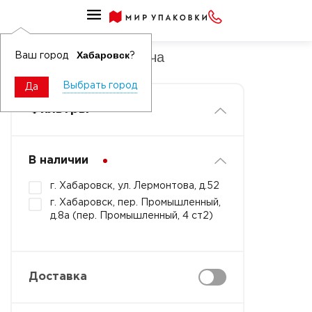
Клейкие ленты
Диспенсеры для скотча
Хабаровск
Ваш город
?
Выбрать город
Да
Фильтры
В наличии
г. Хабаровск, ул. Лермонтова, д.52
г. Хабаровск, пер. Промышленный,
д.8а (пер. Промышленный, 4 ст2)
Доставка