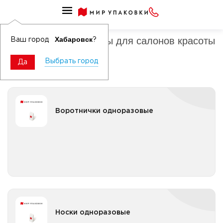
Защитная одежда
Расходные материалы для салонов красоты
Хабаровск
Ваш город
?
Выбрать город
Да
Воротнички одноразовые
Воротнички одноразовые
Воротнички одноразовые бумажные
Все категории
Носки одноразовые
Носки одноразовые
Носки одноразовые спанбонд