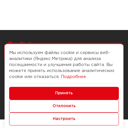
Чтобы вам легко
работалось
Мы используем файлы cookie и сервисы веб-
аналитики (Яндекс.Метрика) для анализа
посещаемости и улучшения работы сайта. Вы
можете принять использование аналитических
О компании
Помощь
cookie или отказаться.
Подробнее
.
История Компании
Доставка и оплата
Минимальные
Бонус-клуб
Принять
Способы оплаты
Функциональные/Аналитические
Журнал
Правила продажи
Отклонить
Наши марки
Вопросы и ответы
Настроить
Брендирование
Служба контроля качества
упаковки