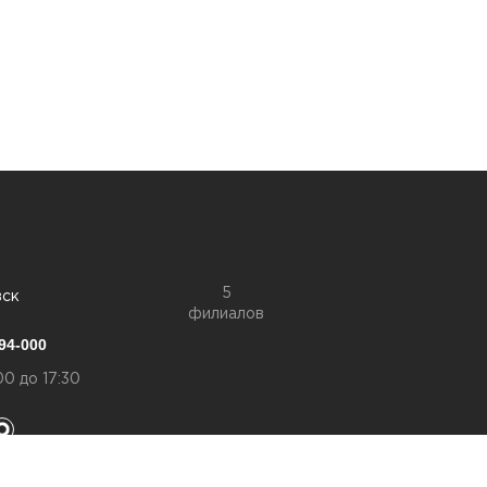
5
вск
филиалов
94-000
00 до 17:30
конфиденциальности