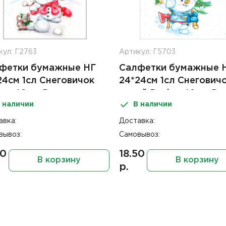
кул: Г2763
Артикул: Г5703
фетки бумажные НГ
Салфетки бумажные 
24см 1сл Снеговичок
24*24см 1сл Снеговичо
ign 40шт Desna
елкой Design 40шт De
 наличии
В наличии
авка:
Доставка:
вывоз:
Самовывоз:
50
18.50
В корзину
В корзину
р.