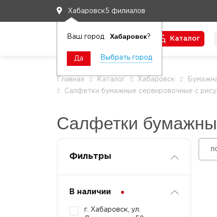
5 филиалов
Хабаровск
Хабаровск
Ваш город
?
Каталог
Чтобы вам легко работалось
Выбрать город
Да
Главная
Каталог
Хабаровск
Бумажна
Салфетки бумажные сервировочные с рису
Салфетки бумажны
п
Фильтры
В наличии
г. Хабаровск, ул.