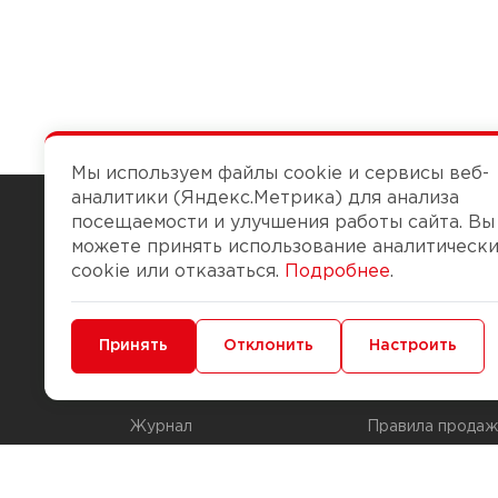
Мы используем файлы cookie и сервисы веб-
аналитики (Яндекс.Метрика) для анализа
посещаемости и улучшения работы сайта. Вы
можете принять использование аналитическ
Чтобы вам легко работалось
cookie или отказаться.
Подробнее
.
О компании
Помощь
Минимальные
Принять
Функциональные/Аналитические
Отклонить
Настроить
История Компании
Доставка и опла
Бонус-клуб
Способы оплаты
Журнал
Правила продаж
Наши марки
Вопросы и отве