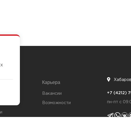
их
Хабаро
Карьера
7
+7 (4212)
та
Вакансии
пн-пт с 09:
Возможности
и
ты
Политика 