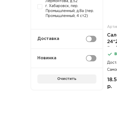
Лермонтова, д.52
г. Хабаровск, пер.
Промышленный, д.8а (пер.
Промышленный, 4 ст2)
Арти
Сал
Доставка
24*
Des
В
Новинка
Дост
Само
Очистить
18.
р.