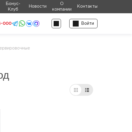
Бонус-
О
Новости
Контакты
Клуб
компании
4-000
Войти
ервировочные
од