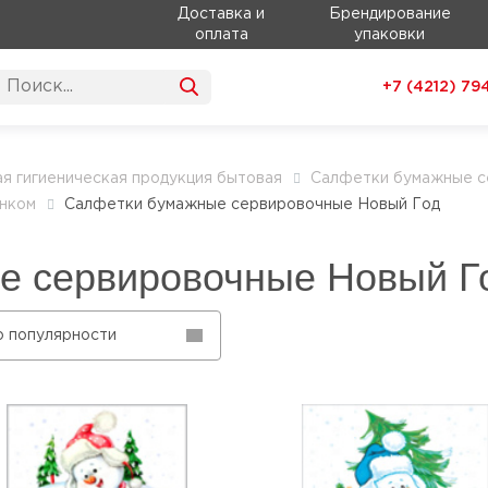
Доставка и
Брендирование
оплата
упаковки
+7 (4212)
79
я гигиеническая продукция бытовая
Салфетки бумажные с
нком
Салфетки бумажные сервировочные Новый Год
е сервировочные Новый Г
о популярности