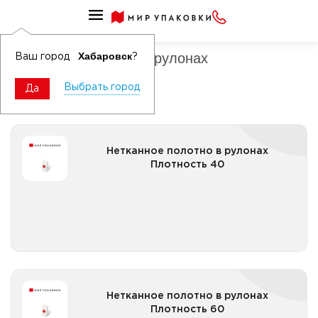
Рулонные материалы для уборки
Нетканное полотно в рулонах
Хабаровск
Ваш город
?
Выбрать город
Да
Нетканное полотно в рулонах Плотность 40
Нетканное полотно в рулонах
Плотность 40
Все категории
Нетканное полотно в рулонах Плотность 60
Нетканное полотно в рулонах
Плотность 60