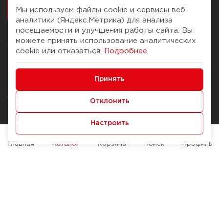
работалось
Мы используем файлы cookie и сервисы веб-
аналитики (Яндекс.Метрика) для анализа
посещаемости и улучшения работы сайта. Вы
можете принять использование аналитических
О компании
Помощь
cookie или отказаться.
Подробнее
.
История Компании
Доставка и оплата
Минимальные
Бонус-клуб
Принять
Способы оплаты
Функциональные/Аналитические
Журнал
Правила продажи
Отклонить
Наши марки
Вопросы и ответы
Настроить
Брендирование
Служба контроля качества
упаковки
Обмен и возврат
Главная
Каталог
Корзина
Поиск
Профиль
Карьера
Вакансии
Возможности