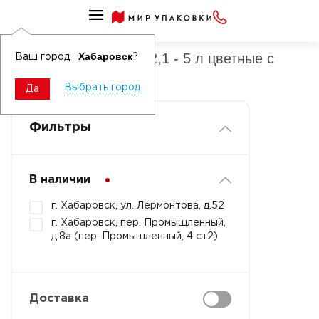
Ведра ПП овальные 2,1 - 5 л
Ведра ПП овальные 2,1 - 5 л цветные с
Хабаровск
Ваш город
?
контрольным замком
Выбрать город
Да
Фильтры
В наличии
г. Хабаровск, ул. Лермонтова, д.52
г. Хабаровск, пер. Промышленный,
д.8а (пер. Промышленный, 4 ст2)
Доставка