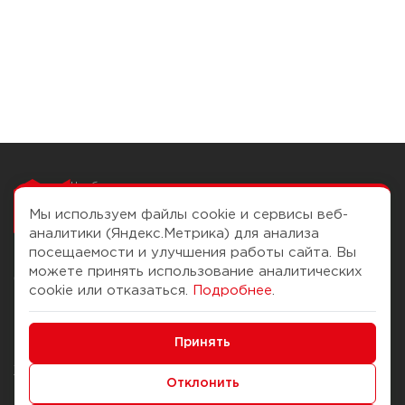
Чтобы вам легко
работалось
Мы используем файлы cookie и сервисы веб-
аналитики (Яндекс.Метрика) для анализа
посещаемости и улучшения работы сайта. Вы
можете принять использование аналитических
О компании
Помощь
cookie или отказаться.
Подробнее
.
История Компании
Доставка и оплата
Минимальные
Бонус-клуб
Принять
Способы оплаты
Функциональные/Аналитические
Журнал
Правила продажи
Отклонить
Наши марки
Вопросы и ответы