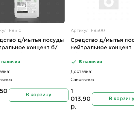
кул: Р8510
Артикул: Р8500
дство д/мытья посуды
Средство д/мытья по
тральное концент б/
нейтральное концент
аха Magic Drop 5л Pro
яблоко Magic Drop 5л
 наличии
В наличии
e
Brite
авка:
Доставка:
вывоз:
Самовывоз:
.50
1
В корзину
013.90
В корзин
р.