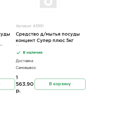
Артикул: А3991
суды
Средство д/мытья посуды
концент Супер плюс 5кг
 Pro
Ника
В наличии
Доставка:
Самовывоз:
1
563.90
у
В корзину
р.