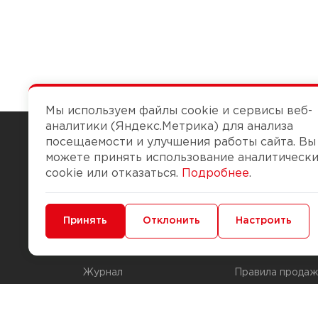
Мы используем файлы cookie и сервисы веб-
аналитики (Яндекс.Метрика) для анализа
посещаемости и улучшения работы сайта. Вы
можете принять использование аналитическ
Чтобы вам легко работалось
cookie или отказаться.
Подробнее
.
О компании
Помощь
Минимальные
Принять
Функциональные/Аналитические
Отклонить
Настроить
История Компании
Доставка и опла
Бонус-клуб
Способы оплаты
Журнал
Правила продаж
Наши марки
Вопросы и отве