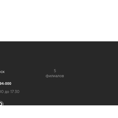
5
вск
филиалов
94-000
00 до 17:30
конфиденциальности