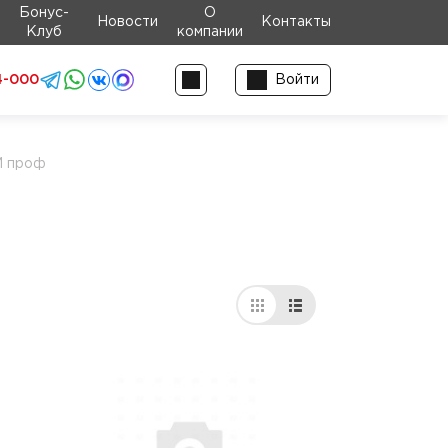
Бонус-
О
Новости
Контакты
Клуб
компании
4-000
Войти
М проф