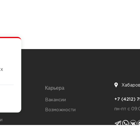
их
Хабаро
Карьера
7
+7 (4212)
та
Вакансии
пн-пт с 09:
Возможности
и
ты
Политика 