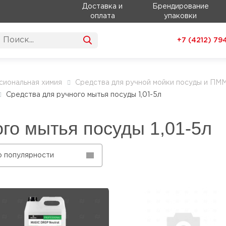
Доставка и
Брендирование
оплата
упаковки
+7 (4212)
79
иональная химия
Средства для ручной мойки посуды и ПМ
Средства для ручного мытья посуды 1,01-5л
го мытья посуды 1,01-5л
о популярности