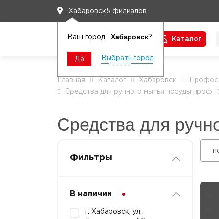
5 филиалов
Хабаровск
Хабаровск
Ваш город
?
Каталог
Чтобы вам легко работалось
Выбрать город
Да
Главная
Каталог
Хабаровск
Професс
Средства для ручного мытья посуды проф
Средства для ручно
п
Фильтры
В наличии
г. Хабаровск, ул.