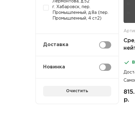
Лермонтова, д.52
г. Хабаровск, пер.
Промышленный, д.8а (пер.
Промышленный, 4 ст2)
Арти
Сре
Доставка
ней
зап
В
Brit
Новинка
Дост
Само
Очистить
815
р.