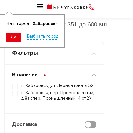
Стаканы бумажные для горячих напитков от 351 до 600 мл
Стаканы бумажные от 351 до 600 мл
Хабаровск
Ваш город
?
однотонные
Выбрать город
Да
Фильтры
В наличии
г. Хабаровск, ул. Лермонтова, д.52
г. Хабаровск, пер. Промышленный,
д.8а (пер. Промышленный, 4 ст2)
Доставка