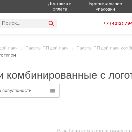
Доставка и
Брендирование
оплата
упаковки
+7 (4212)
79
дой-паки
Пакеты ПП дой-паки
Пакеты ПП дой-паки комб
готипом
и комбинированные с лого
о популярности
В выбранном городе ничего н