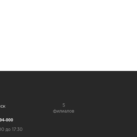
5
вск
филиалов
94-000
00 до 17:30