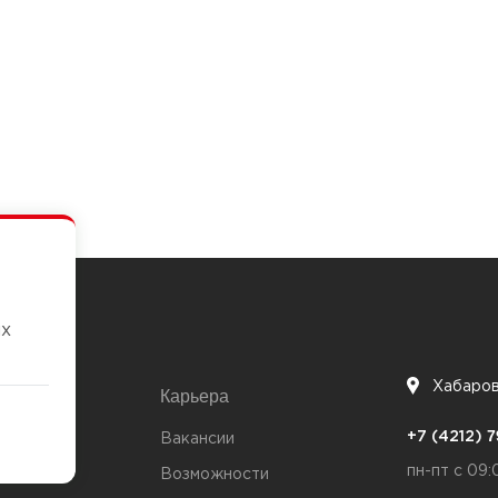
их
Хабаро
Карьера
7
+7 (4212)
та
Вакансии
пн-пт с 09:
Возможности