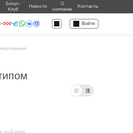
Бонус-
О
Новости
Контакты
Клуб
компании
4-000
Войти
инированные
типом
е найдено