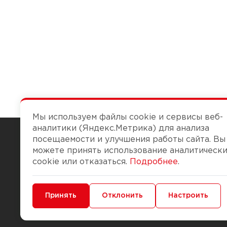
Мы используем файлы cookie и сервисы веб-
аналитики (Яндекс.Метрика) для анализа
посещаемости и улучшения работы сайта. Вы
можете принять использование аналитическ
Чтобы вам легко работалось
cookie или отказаться.
Подробнее
.
О компании
Помощь
Минимальные
Принять
Функциональные/Аналитические
Отклонить
Настроить
История Компании
Доставка и опла
Бонус-клуб
Способы оплаты