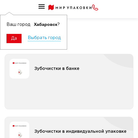
Сопутствующие товары для сервировки
Зубочистки
Хабаровск
Ваш город
?
Выбрать город
Да
Зубочистки в банке
Зубочистки в банке
Все категории
Зубочистки в индивидуальной упаковке
Зубочистки в индивидуальной упаковке