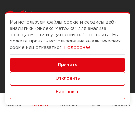
Чтобы вам легко
работалось
Мы используем файлы cookie и сервисы веб-
аналитики (Яндекс.Метрика) для анализа
посещаемости и улучшения работы сайта. Вы
можете принять использование аналитических
О компании
Помощь
cookie или отказаться.
Подробнее
.
История Компании
Доставка и оплата
Минимальные
Бонус-клуб
Принять
Способы оплаты
Функциональные/Аналитические
Журнал
Правила продажи
Отклонить
Наши марки
Вопросы и ответы
Настроить
Брендирование
Служба контроля качества
упаковки
Обмен и возврат
Главная
Каталог
Корзина
Поиск
Профиль
Карьера
Вакансии