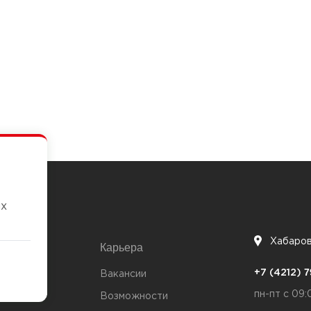
их
Хабаро
Карьера
7
+7 (4212)
та
Вакансии
пн-пт с 09:
Возможности