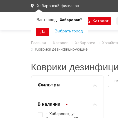
5 филиалов
Хабаровск
Хабаровск
Ваш город
?
Каталог
Чтобы вам легко работалось
Выбрать город
Да
Главная
Каталог
Хабаровск
Хозяйст
Коврики дезинфицирующие
Коврики дезинфиц
п
Фильтры
В наличии
г. Хабаровск, ул.