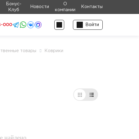
Бонус-
О
Новости
Контакты
Клуб
компании
4-000
Войти
ственные товары
Коврики
е найдено