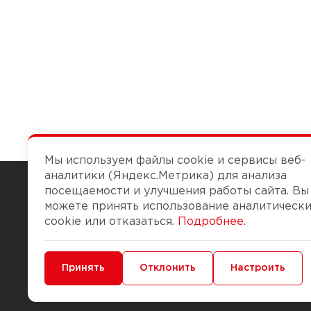
Мы используем файлы cookie и сервисы веб-
аналитики (Яндекс.Метрика) для анализа
посещаемости и улучшения работы сайта. Вы
можете принять использование аналитическ
Чтобы вам легко работалось
cookie или отказаться.
Подробнее
.
О компании
Помощь
Минимальные
Принять
Функциональные/Аналитические
Отклонить
Настроить
История Компании
Доставка и опла
Бонус-клуб
Способы оплаты