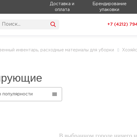
Доставка и
Брендирование
оплата
упаковки
+7 (4212)
79
венный инвентарь, расходные материалы для уборки
Хозяй
ирующие
о популярности
В выбранном городе ничего н