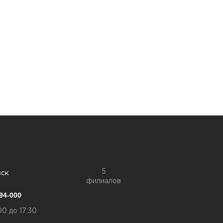
5
вск
филиалов
94-000
00 до 17:30