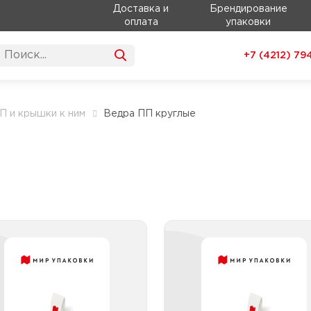
Доставка и
Брендирование
оплата
упаковки
+7 (4212)
79
П и крышки к ним
Ведра ПП круглые
дра ПП круглые 2,1 - 5
Ведра ПП круглые 5,
л
1
Ведра ПП круглые 2,1 - 5 л
Ведра ПП круглые 5,1 - 
прозрачные с контрольным
прозрачные с контроль