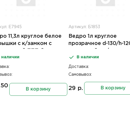
кул: Е7945
Артикул: Б1853
ро 11,3л круглое белое
Ведро 1л круглое
рышки с к/замком с
прозрачное d-130/h-1
ст ручкой ПТП Форма
с крышкой с к/замком 
 наличии
В наличии
пласт ручкой ПТП
авка:
Доставка:
вывоз:
Самовывоз:
.50
29 р.
В корзину
В корзину