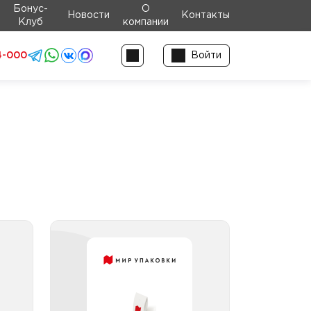
Бонус-
О
Новости
Контакты
Клуб
компании
4-000
Войти
1 -
Ведра ПП круглые до 2
0 л
л
10 л
Ведра ПП круглые до 2 л
ным
прозрачные с контрольным