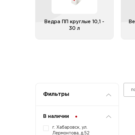
замком
Ведра ПП круглые 10,1 - 30 л
цветные с контрольным
замком
Ведра ПП круглые 10,1 -
Ве
30 л
Все категории
п
Фильтры
В наличии
г. Хабаровск, ул.
Лермонтова, д.52