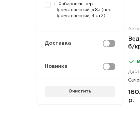
г. Хабаровск, пер.
Промышленный, д.8а (пер.
Промышленный, 4 ст2)
Арти
Вед
Доставка
б/к
пла
В
№1
Новинка
Дост
Само
Очистить
160
р.