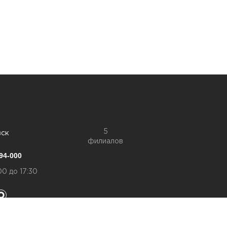
5
вск
филиалов
94-000
00 до 17:30
конфиденциальности
а обработку персональный данных