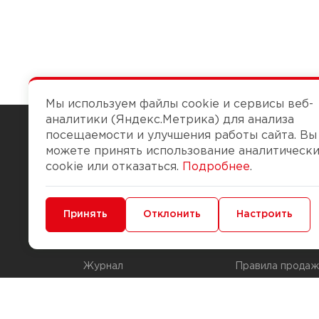
Мы используем файлы cookie и сервисы веб-
аналитики (Яндекс.Метрика) для анализа
посещаемости и улучшения работы сайта. Вы
можете принять использование аналитическ
Чтобы вам легко работалось
cookie или отказаться.
Подробнее
.
О компании
Помощь
Минимальные
Принять
Функциональные/Аналитические
Отклонить
Настроить
История Компании
Доставка и опла
Бонус-клуб
Способы оплаты
Журнал
Правила продаж
Наши марки
Вопросы и отве
Брендирование
Служба контрол