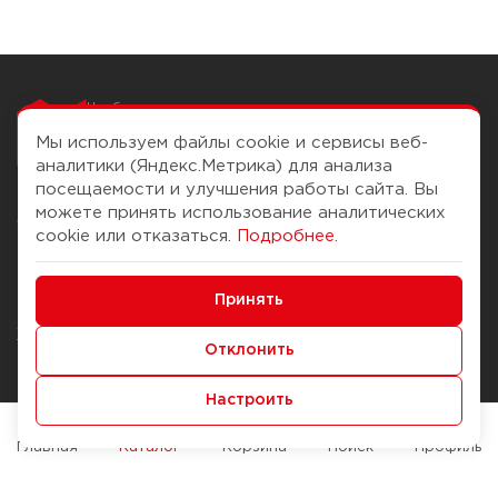
Чтобы вам легко
работалось
Мы используем файлы cookie и сервисы веб-
аналитики (Яндекс.Метрика) для анализа
посещаемости и улучшения работы сайта. Вы
можете принять использование аналитических
О компании
Помощь
cookie или отказаться.
Подробнее
.
История Компании
Доставка и оплата
Минимальные
Бонус-клуб
Принять
Способы оплаты
Функциональные/Аналитические
Журнал
Правила продажи
Отклонить
Наши марки
Вопросы и ответы
Настроить
Брендирование
Служба контроля качества
упаковки
Обмен и возврат
Главная
Каталог
Корзина
Поиск
Профиль
Карьера