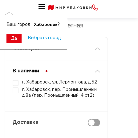
Шапочка шарлотта
Шапочка шарлотта цветная
Хабаровск
Ваш город
?
Выбрать город
Да
Фильтры
В наличии
г. Хабаровск, ул. Лермонтова, д.52
г. Хабаровск, пер. Промышленный,
д.8а (пер. Промышленный, 4 ст2)
Доставка