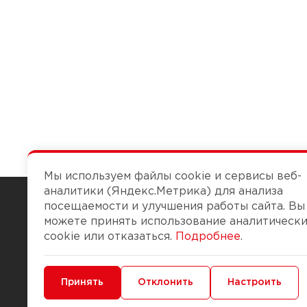
Мы используем файлы cookie и сервисы веб-
аналитики (Яндекс.Метрика) для анализа
посещаемости и улучшения работы сайта. Вы
можете принять использование аналитическ
Чтобы вам легко работалось
cookie или отказаться.
Подробнее
.
О компании
Помощь
Минимальные
Принять
Функциональные/Аналитические
Отклонить
Настроить
История Компании
Доставка и опла