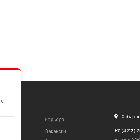
их
Хабаро
Карьера
7
+7 (4212)
та
Вакансии