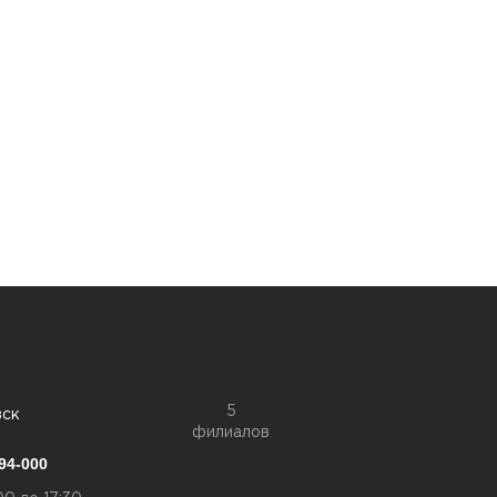
5
вск
филиалов
94-000