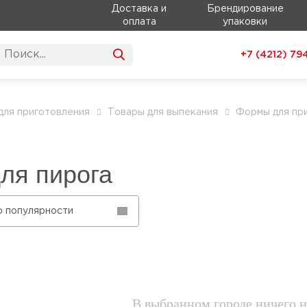
Доставка и
Брендирование
оплата
упаковки
+7 (4212)
79
для приготовления
Товары для выпекания
Формы для пр
ля пирога
о популярности
В выбранном городе ничего н