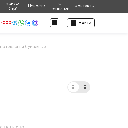
Бонус-
О
Новости
Контакты
Клуб
компании
4-000
Войти
иготовления бумажные
е найдено