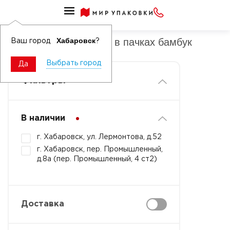
Салфетки для уборки в пачках
Салфетки для уборки в пачках бамбук
Хабаровск
Ваш город
?
Выбрать город
Да
Фильтры
В наличии
г. Хабаровск, ул. Лермонтова, д.52
г. Хабаровск, пер. Промышленный,
д.8а (пер. Промышленный, 4 ст2)
Доставка