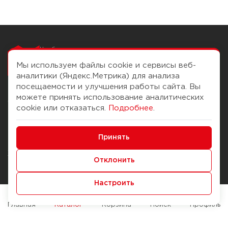
Чтобы вам легко
работалось
Мы используем файлы cookie и сервисы веб-
аналитики (Яндекс.Метрика) для анализа
посещаемости и улучшения работы сайта. Вы
можете принять использование аналитических
О компании
Помощь
cookie или отказаться.
Подробнее
.
История Компании
Доставка и оплата
Минимальные
Бонус-клуб
Принять
Способы оплаты
Функциональные/Аналитические
Журнал
Правила продажи
Отклонить
Наши марки
Вопросы и ответы
Настроить
Брендирование
Служба контроля качества
упаковки
Обмен и возврат
Главная
Каталог
Корзина
Поиск
Профиль
Карьера