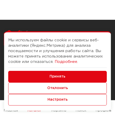
Чтобы вам легко
работалось
Мы используем файлы cookie и сервисы веб-
аналитики (Яндекс.Метрика) для анализа
посещаемости и улучшения работы сайта. Вы
можете принять использование аналитических
О компании
Помощь
cookie или отказаться.
Подробнее
.
История Компании
Доставка и оплата
Минимальные
Бонус-клуб
Принять
Способы оплаты
Функциональные/Аналитические
Журнал
Правила продажи
Отклонить
Наши марки
Вопросы и ответы
Настроить
Брендирование
Служба контроля качества
упаковки
Обмен и возврат
Главная
Каталог
Корзина
Поиск
Профиль