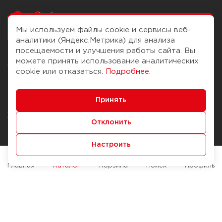
Чтобы вам легко
работалось
Мы используем файлы cookie и сервисы веб-
аналитики (Яндекс.Метрика) для анализа
посещаемости и улучшения работы сайта. Вы
можете принять использование аналитических
О компании
Помощь
cookie или отказаться.
Подробнее
.
История Компании
Доставка и оплата
Минимальные
Бонус-клуб
Принять
Способы оплаты
Функциональные/Аналитические
Журнал
Правила продажи
Отклонить
Наши марки
Вопросы и ответы
Настроить
Брендирование
Служба контроля качества
упаковки
Обмен и возврат
Главная
Каталог
Корзина
Поиск
Профиль
Карьера
Вакансии
Возможности