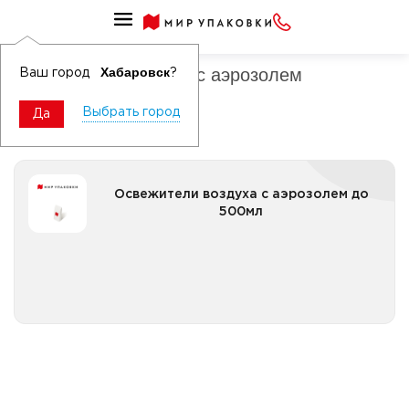
Освежители воздуха
Освежители воздуха с аэрозолем
Хабаровск
Ваш город
?
Выбрать город
Да
Освежители воздуха с аэрозолем до 500мл
Освежители воздуха с аэрозолем до
500мл
Все категории