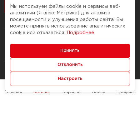
работалось
Мы используем файлы cookie и сервисы веб-
аналитики (Яндекс.Метрика) для анализа
посещаемости и улучшения работы сайта. Вы
можете принять использование аналитических
О компании
Помощь
cookie или отказаться.
Подробнее
.
История Компании
Доставка и оплата
Минимальные
Бонус-клуб
Принять
Способы оплаты
Функциональные/Аналитические
Журнал
Правила продажи
Отклонить
Наши марки
Вопросы и ответы
Настроить
Брендирование
Служба контроля качества
упаковки
Обмен и возврат
Главная
Каталог
Корзина
Поиск
Профиль
Карьера
Вакансии
Возможности