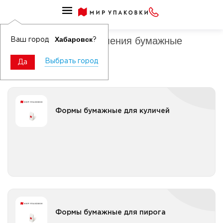
Товары для выпекания
Формы для приготовления бумажные
Хабаровск
Ваш город
?
Выбрать город
Да
Формы бумажные для куличей
Формы бумажные для куличей
Все категории
Формы бумажные для пирога
Формы бумажные для пирога