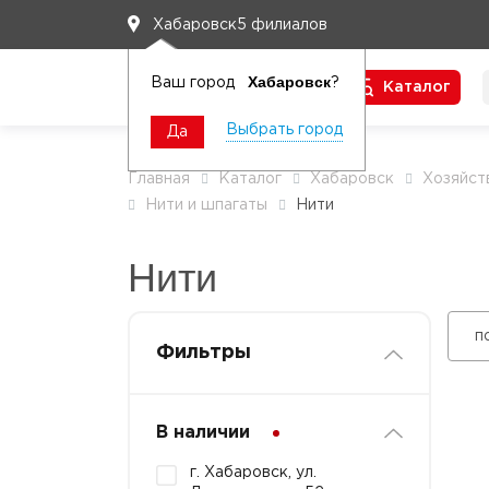
5 филиалов
Хабаровск
Хабаровск
Ваш город
?
Каталог
Чтобы вам легко работалось
Выбрать город
Да
Главная
Каталог
Хабаровск
Хозяйст
Нити и шпагаты
Нити
Нити
п
Фильтры
В наличии
г. Хабаровск, ул.