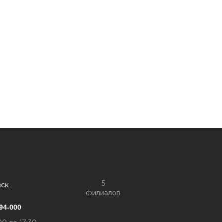
5
вск
филиалов
94-000