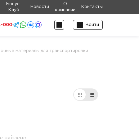
Бонус-
О
Новости
Контакты
Клуб
компании
4-000
Войти
очные материалы для транспортировки
е найдено