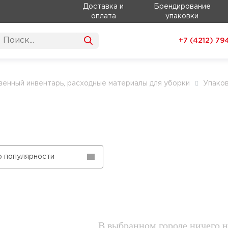
Доставка и
Брендирование
оплата
упаковки
+7 (4212)
79
венный инвентарь, расходные материалы для уборки
Упаков
о популярности
В выбранном городе ничего н