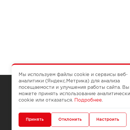
Мы используем файлы cookie и сервисы веб-
аналитики (Яндекс.Метрика) для анализа
посещаемости и улучшения работы сайта. Вы
можете принять использование аналитическ
Чтобы вам легко работалось
cookie или отказаться.
Подробнее
.
О компании
Помощь
Минимальные
Принять
Функциональные/Аналитические
Отклонить
Настроить
История Компании
Доставка и опла