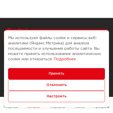
Чтобы вам легко
работалось
Мы используем файлы cookie и сервисы веб-
аналитики (Яндекс.Метрика) для анализа
посещаемости и улучшения работы сайта. Вы
можете принять использование аналитических
О компании
Помощь
cookie или отказаться.
Подробнее
.
История Компании
Доставка и оплата
Минимальные
Бонус-клуб
Принять
Способы оплаты
Функциональные/Аналитические
Журнал
Правила продажи
Отклонить
Наши марки
Вопросы и ответы
Настроить
Брендирование
Служба контроля качества
упаковки
Обмен и возврат
Главная
Каталог
Корзина
Поиск
Профиль