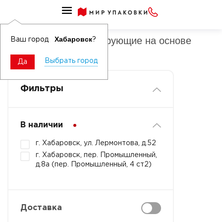
Средства дезинфицирующие для обработки рук
Средства дезинфицирующие на основе
Хабаровск
Ваш город
?
спирта
Выбрать город
Да
Фильтры
В наличии
г. Хабаровск, ул. Лермонтова, д.52
г. Хабаровск, пер. Промышленный,
д.8а (пер. Промышленный, 4 ст2)
Доставка