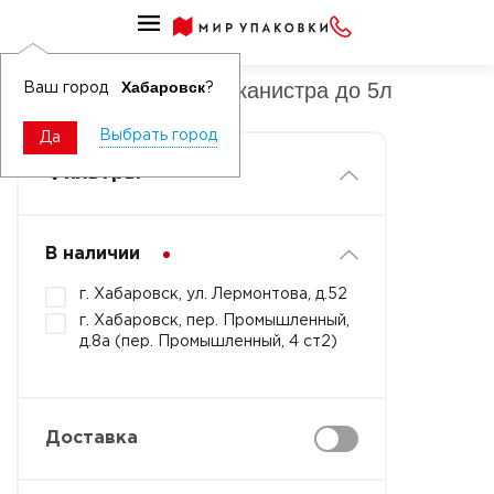
Освежители воздуха канистра
Освежители воздуха канистра до 5л
Хабаровск
Ваш город
?
Выбрать город
Да
Фильтры
В наличии
г. Хабаровск, ул. Лермонтова, д.52
г. Хабаровск, пер. Промышленный,
д.8а (пер. Промышленный, 4 ст2)
Доставка