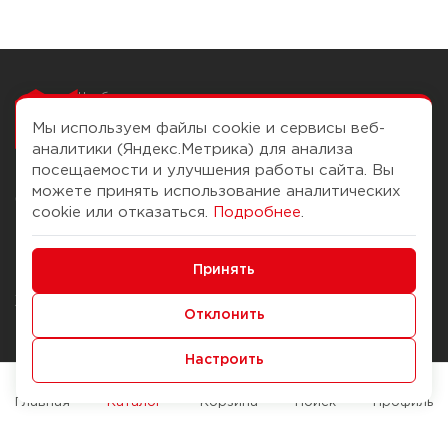
Чтобы вам легко
работалось
Мы используем файлы cookie и сервисы веб-
аналитики (Яндекс.Метрика) для анализа
посещаемости и улучшения работы сайта. Вы
можете принять использование аналитических
О компании
Помощь
cookie или отказаться.
Подробнее
.
История Компании
Доставка и оплата
Минимальные
Бонус-клуб
Принять
Способы оплаты
Функциональные/Аналитические
Журнал
Правила продажи
Отклонить
Наши марки
Вопросы и ответы
Настроить
Брендирование
Служба контроля качества
упаковки
Обмен и возврат
Главная
Каталог
Корзина
Поиск
Профиль
Карьера