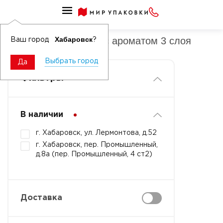
Платочки бумажные с ароматом
Платочки бумажные с ароматом 3 слоя
Хабаровск
Ваш город
?
Выбрать город
Да
Фильтры
В наличии
г. Хабаровск, ул. Лермонтова, д.52
г. Хабаровск, пер. Промышленный,
д.8а (пер. Промышленный, 4 ст2)
Доставка