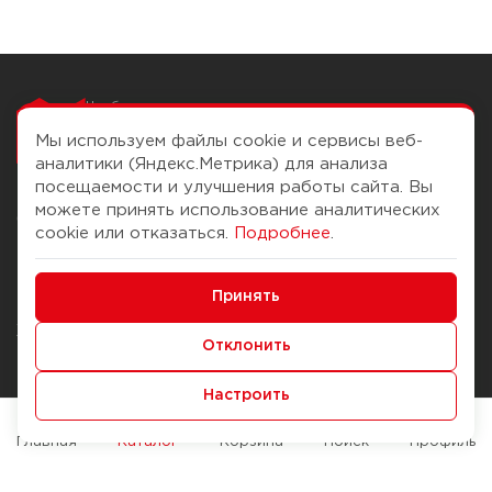
Чтобы вам легко
работалось
Мы используем файлы cookie и сервисы веб-
аналитики (Яндекс.Метрика) для анализа
посещаемости и улучшения работы сайта. Вы
можете принять использование аналитических
О компании
Помощь
cookie или отказаться.
Подробнее
.
История Компании
Доставка и оплата
Минимальные
Бонус-клуб
Принять
Способы оплаты
Функциональные/Аналитические
Журнал
Правила продажи
Отклонить
Наши марки
Вопросы и ответы
Настроить
Брендирование
Служба контроля качества
упаковки
Обмен и возврат
Главная
Каталог
Корзина
Поиск
Профиль
Карьера