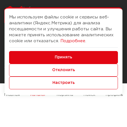
Чтобы вам легко
работалось
Мы используем файлы cookie и сервисы веб-
аналитики (Яндекс.Метрика) для анализа
посещаемости и улучшения работы сайта. Вы
можете принять использование аналитических
О компании
Помощь
cookie или отказаться.
Подробнее
.
История Компании
Доставка и оплата
Минимальные
Бонус-клуб
Принять
Способы оплаты
Функциональные/Аналитические
Журнал
Правила продажи
Отклонить
Наши марки
Вопросы и ответы
Настроить
Брендирование
Служба контроля качества
упаковки
Обмен и возврат
Главная
Каталог
Корзина
Поиск
Профиль
Карьера
Вакансии
Возможности