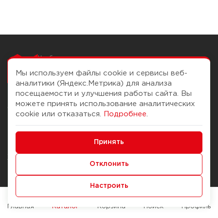
Чтобы вам легко
работалось
Мы используем файлы cookie и сервисы веб-
аналитики (Яндекс.Метрика) для анализа
посещаемости и улучшения работы сайта. Вы
можете принять использование аналитических
О компании
Помощь
cookie или отказаться.
Подробнее
.
История Компании
Доставка и оплата
Минимальные
Бонус-клуб
Принять
Способы оплаты
Функциональные/Аналитические
Журнал
Правила продажи
Отклонить
Наши марки
Вопросы и ответы
Настроить
Брендирование
Служба контроля качества
упаковки
Обмен и возврат
Главная
Каталог
Корзина
Поиск
Профиль