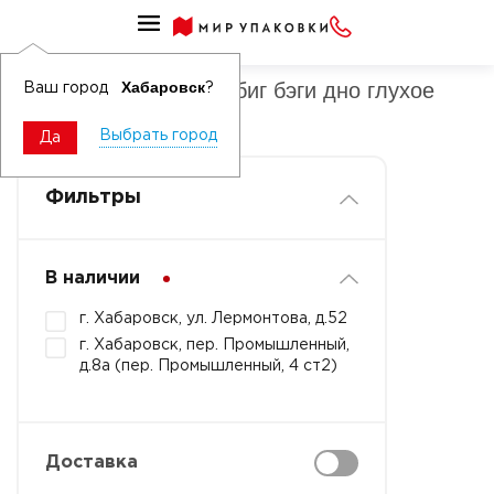
Мешки со стропами- биг бэги дно глухое
Мешки со стропами- биг бэги дно глухое
Хабаровск
Ваш город
?
четырехсропные
Выбрать город
Да
Фильтры
В наличии
г. Хабаровск, ул. Лермонтова, д.52
г. Хабаровск, пер. Промышленный,
д.8а (пер. Промышленный, 4 ст2)
Доставка