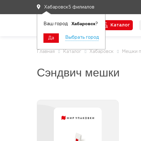
5 филиалов
Хабаровск
Хабаровск
Ваш город
?
Каталог
Чтобы вам легко работалось
Выбрать город
Да
Главная
Каталог
Хабаровск
Мешки п
Сэндвич мешки
Сэндвич мешки
плотность 110-125 г/м2