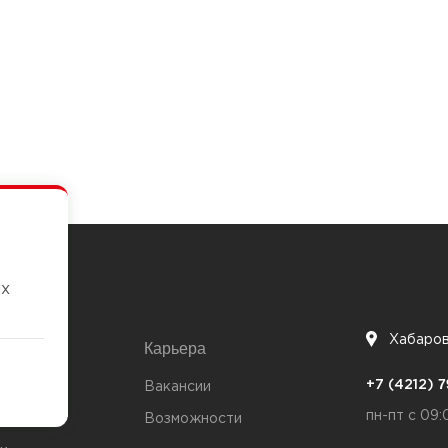
их
Хабаро
Карьера
7
+7 (4212)
та
Вакансии
пн-пт с 09:
Возможности