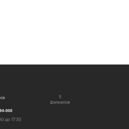
5
вск
филиалов
94-000
00 до 17:30