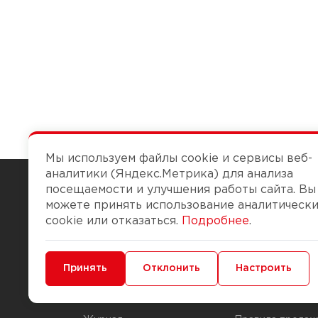
Мы используем файлы cookie и сервисы веб-
аналитики (Яндекс.Метрика) для анализа
посещаемости и улучшения работы сайта. Вы
можете принять использование аналитическ
Чтобы вам легко работалось
cookie или отказаться.
Подробнее
.
О компании
Помощь
Минимальные
Принять
Функциональные/Аналитические
Отклонить
Настроить
История Компании
Доставка и опла
Бонус-клуб
Способы оплаты