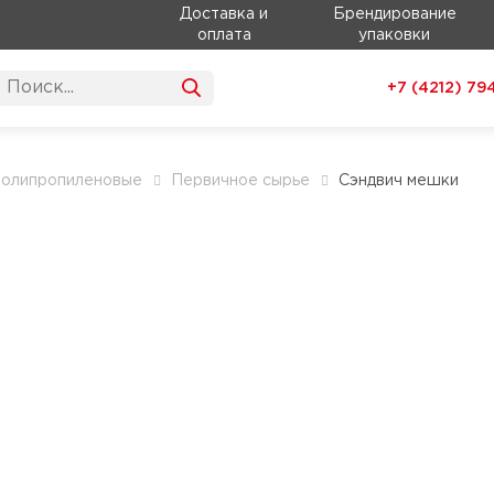
Доставка и
Брендирование
оплата
упаковки
+7 (4212)
79
олипропиленовые
Первичное сырье
Сэндвич мешки