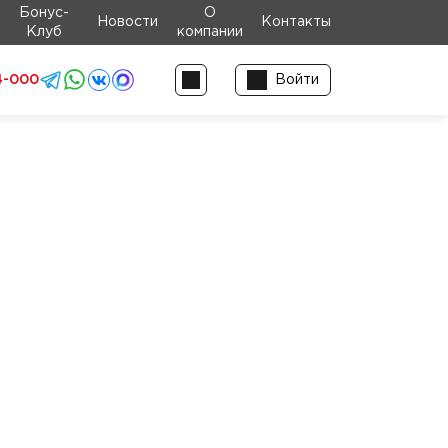
Бонус-
О
Новости
Контакты
Клуб
компании
4-000
Войти