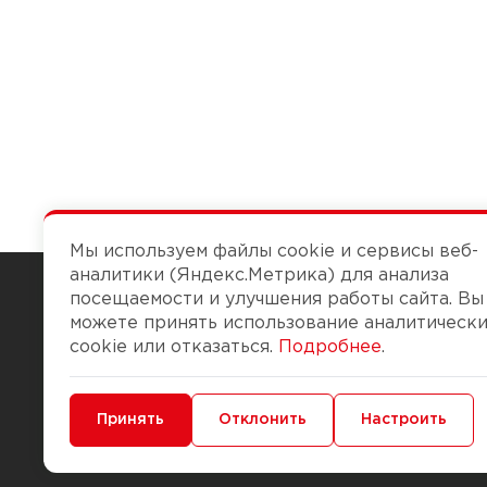
Мы используем файлы cookie и сервисы веб-
аналитики (Яндекс.Метрика) для анализа
посещаемости и улучшения работы сайта. Вы
можете принять использование аналитическ
Чтобы вам легко работалось
cookie или отказаться.
Подробнее
.
О компании
Помощь
Минимальные
Принять
Функциональные/Аналитические
Отклонить
Настроить
История Компании
Доставка и опла
Бонус-клуб
Способы оплаты