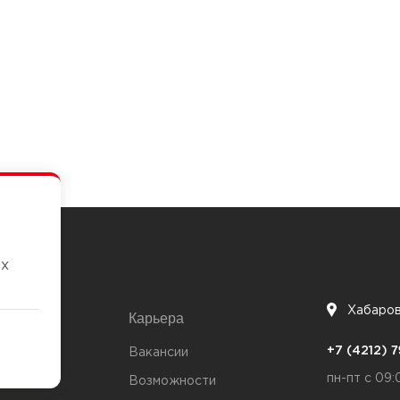
их
Хабаро
Карьера
7
+7 (4212)
та
Вакансии
пн-пт с 09:
Возможности