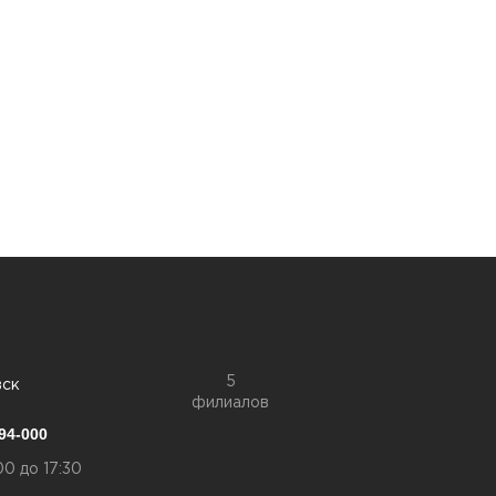
5
вск
филиалов
94-000
00 до 17:30