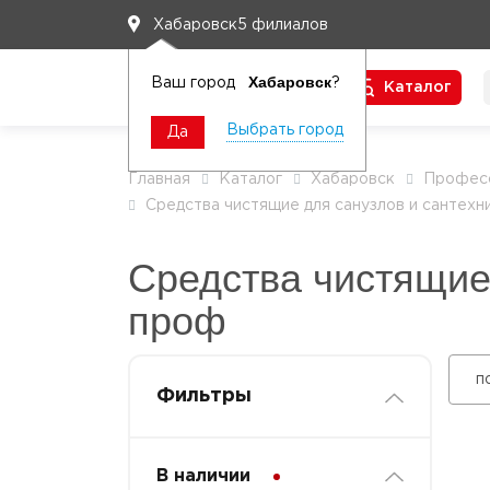
5 филиалов
Хабаровск
Хабаровск
Ваш город
?
Каталог
Чтобы вам легко работалось
Выбрать город
Да
Главная
Каталог
Хабаровск
Професс
Средства чистящие для санузлов и сантехн
Средства чистящие
проф
п
Фильтры
В наличии