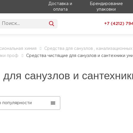
Доставка и
Брендирование
оплата
упаковки
+7 (4212)
79
иональная химия
Средства для санузлов , канализационны
ики проф
Средства чистящие для санузлов и сантехники у
 для санузлов и сантехни
о популярности