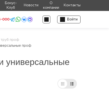
Бонус-
О
Новости
Контакты
Клуб
компании
4-000
Войти
х труб проф
ниверсальные проф
ки универсальные