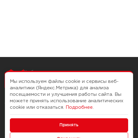
Чтобы вам легко
работалось
Мы используем файлы cookie и сервисы веб-
аналитики (Яндекс.Метрика) для анализа
посещаемости и улучшения работы сайта. Вы
можете принять использование аналитических
О компании
Помощь
cookie или отказаться.
Подробнее
.
История Компании
Доставка и оплата
Минимальные
Бонус-клуб
Принять
Способы оплаты
Функциональные/Аналитические
Журнал
Правила продажи