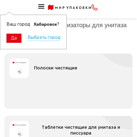
Средства чистящие для санузлов
Освежители и ароматизаторы для унитаза
Хабаровск
Ваш город
?
Выбрать город
Да
Полоски чистящие
Полоски чистящие
Все категории
Таблетки чистящие для унитаза и писсуара
Таблетки чистящие для унитаза и
писсуара