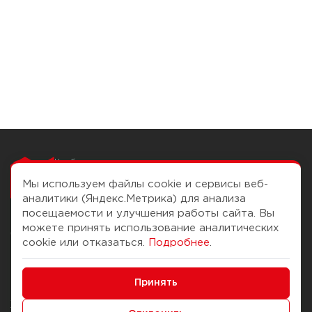
Чтобы вам легко
работалось
Мы используем файлы cookie и сервисы веб-
аналитики (Яндекс.Метрика) для анализа
посещаемости и улучшения работы сайта. Вы
можете принять использование аналитических
О компании
Помощь
cookie или отказаться.
Подробнее
.
История Компании
Доставка и оплата
Минимальные
Бонус-клуб
Принять
Способы оплаты
Функциональные/Аналитические
Журнал
Правила продажи