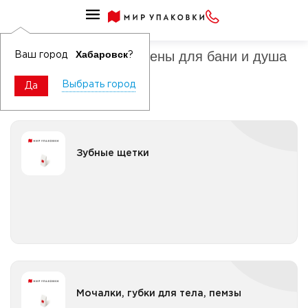
Средства личной гигиены бытовые
Средства личной гигиены для бани и душа
Хабаровск
Ваш город
?
Выбрать город
Да
Зубные щетки
Зубные щетки
Все категории
Мочалки, губки для тела, пемзы
Мочалки, губки для тела, пемзы