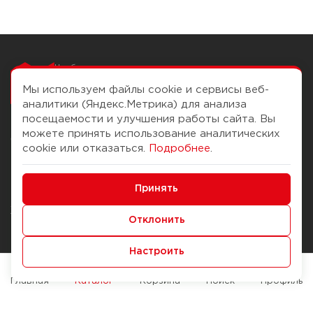
Чтобы вам легко
работалось
Мы используем файлы cookie и сервисы веб-
аналитики (Яндекс.Метрика) для анализа
посещаемости и улучшения работы сайта. Вы
можете принять использование аналитических
О компании
Помощь
cookie или отказаться.
Подробнее
.
История Компании
Доставка и оплата
Минимальные
Бонус-клуб
Принять
Способы оплаты
Функциональные/Аналитические
Журнал
Правила продажи
Отклонить
Наши марки
Вопросы и ответы
Настроить
Брендирование
Служба контроля качества
упаковки
Обмен и возврат
Главная
Каталог
Корзина
Поиск
Профиль
Карьера