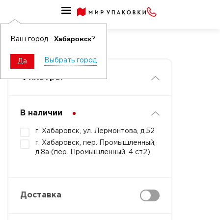
Хозяйственный инвентарь для уборки помещений
Щетки и совки
Хабаровск
Ваш город
?
Выбрать город
Да
Фильтры
В наличии
г. Хабаровск, ул. Лермонтова, д.52
г. Хабаровск, пер. Промышленный,
д.8а (пер. Промышленный, 4 ст2)
Доставка