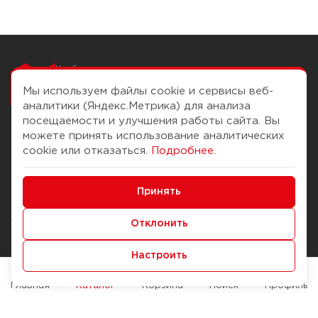
Чтобы вам легко
работалось
Мы используем файлы cookie и сервисы веб-
аналитики (Яндекс.Метрика) для анализа
посещаемости и улучшения работы сайта. Вы
можете принять использование аналитических
О компании
Помощь
cookie или отказаться.
Подробнее
.
История Компании
Доставка и оплата
Минимальные
Бонус-клуб
Принять
Способы оплаты
Функциональные/Аналитические
Журнал
Правила продажи
Отклонить
Наши марки
Вопросы и ответы
Настроить
Брендирование
Служба контроля качества
упаковки
Обмен и возврат
Главная
Каталог
Корзина
Поиск
Профиль
Карьера