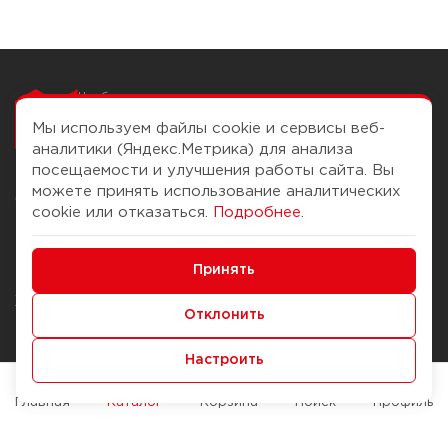
Чтобы вам легко
работалось
Мы используем файлы cookie и сервисы веб-
аналитики (Яндекс.Метрика) для анализа
посещаемости и улучшения работы сайта. Вы
можете принять использование аналитических
О компании
Помощь
cookie или отказаться.
Подробнее
.
История Компании
Доставка и оплата
Минимальные
Бонус-клуб
Принять
Способы оплаты
Функциональные/Аналитические
Журнал
Правила продажи
Отклонить
Наши марки
Вопросы и ответы
Настроить
Брендирование
Служба контроля качества
упаковки
Обмен и возврат
Главная
Каталог
Корзина
Поиск
Профиль
Карьера