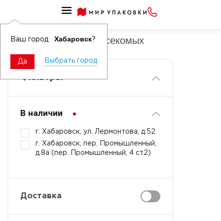
Средство после укусов насекомых
Гель после укусов насекомых
Хабаровск
Ваш город
?
Выбрать город
Да
Фильтры
В наличии
г. Хабаровск, ул. Лермонтова, д.52
г. Хабаровск, пер. Промышленный,
д.8а (пер. Промышленный, 4 ст2)
Доставка