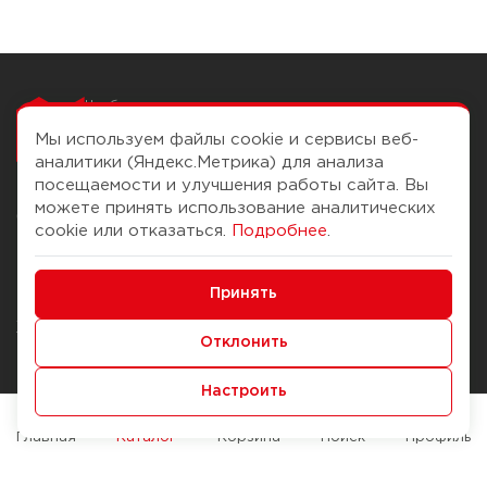
Чтобы вам легко
работалось
Мы используем файлы cookie и сервисы веб-
аналитики (Яндекс.Метрика) для анализа
посещаемости и улучшения работы сайта. Вы
можете принять использование аналитических
О компании
Помощь
cookie или отказаться.
Подробнее
.
История Компании
Доставка и оплата
Минимальные
Бонус-клуб
Принять
Способы оплаты
Функциональные/Аналитические
Журнал
Правила продажи
Отклонить
Наши марки
Вопросы и ответы
Настроить
Брендирование
Служба контроля качества
упаковки
Обмен и возврат
Главная
Каталог
Корзина
Поиск
Профиль
Карьера