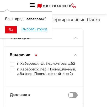
Салфетки бумажные сервировочные с рисунком
Салфетки бумажные сервировочные Пасха
Хабаровск
Ваш город
?
Выбрать город
Да
Фильтры
В наличии
г. Хабаровск, ул. Лермонтова, д.52
г. Хабаровск, пер. Промышленный,
д.8а (пер. Промышленный, 4 ст2)
Доставка